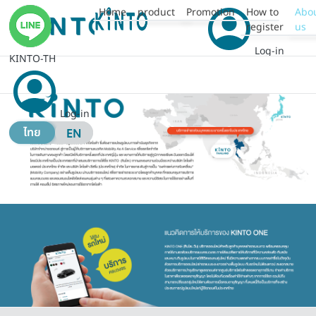
Home
product
Promotion
How to
Abo
register
us
Log-in
KINTO-TH
ไทย
EN
เข้าสู่ระบบ
Log-in
ไทย
EN