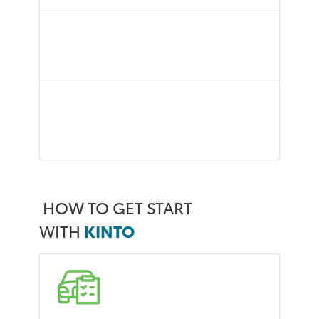
I WANT TO “CONSENT”
AT MY OWN PACE
I ALSO WANT A SENSE
OF SECURITY FOR
AFTER-SALES SERVICE
HOW TO GET START
WITH
KINTO