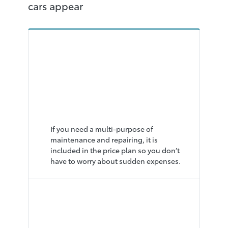
cars appear
I WANT A
"RELIABLE" RATE
PLAN THAT INCLUDES RE
GULAR MAINTENANCE
AND REPAIRING.
If you need a multi-purpose of
maintenance and repairing, it is
included in the price plan so you don’t
have to worry about sudden expenses.
I WANT TO “VISUALIZE”
MY SPENDING FOR THE
FUTURE