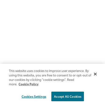
TOYOTA Corolla Altis
16,690
Start
baht/month
ALL-INCLUSIVE SERVICE SOLUTION*
This website uses cookies to improve user experience. By
using this website, you are free to consent to or opt-out of
our cookies by clicking “cookie settings”. Read
more.
Cookie Policy
Cookies Settings
Accept All Cookies
TOYOTA Corolla Altis