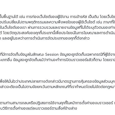
ั้นพื้นฐานได้ เช่น การท่องเว็บไซต์ของผู้ใช้งาน การเข้ารหัส เป็นต้น โดยเว็บ
่อปรับเปลี่ยนไปตามพฤติกรรมและความพึงพอใจของผู้ใช้เว็บไซต์ เช่น ภาษาที่ใช้ 
้งานในเว็บไซต์ของเรา ผ่านการรวบรวมและรายงานข้อมูลที่ไม่ได้ระบุตัวตนของท่า
็บไซต์ โดยวัตถุประสงค์ของคุกกี้ประเภทนี้เพื่อประโยชน์ในการโฆษณาและการดำเ
ทใด และอยู่ในระหว่างการดำเนินการจัดประเภทของคุกกี้ดังกล่าว
้ที่มีการจัดเก็บข้อมูลในลักษณะ Session ข้อมูลจะถูกจัดเก็บเฉพาะกรณีที่ผู้ใช้งาน
ภทอื่น ข้อมูลจะถูกจัดเก็บแม้ว่าท่านจะทำการปิดบราวเซอร์แล้วก็ตาม โดยเราจะจัดเ
พื่อให้มั่นใจว่าประเทศปลายทางดังกล่าวมีมาตรฐานการคุ้มครองข้อมูลส่วนบุ
กล่าวจะต้องเป็นไปตามข้อยกเว้นตามหลักเกณฑ์ที่เรากำหนดโดยไม่ขัดต่อกฎหม
งไรก็ตามท่านสามารถลบหรือปฏิเสธการใช้งานคุกกี้ในหน้าการตั้งค่าของบราวเซอร
ิธีการตั้งค่าของแต่ละบราวเซอร์ตามลิ้งค์ข้างล่าง