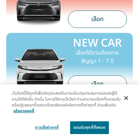
เลือก
NEW CAR
เลือกได้ตามต้องการ
สัญญา 1 - 7 ปี
เลือก
เว็บไซต์นี้ใช้คุกกี้เพื่อวัตถุประสงค์ในการปรับปรุงประสบการณ์ของผู้ใช้
งานให้ดียิ่งขึ้น ดังนั้น ในการใช้งานเว็บไซต์ ท่านสามารถเลือกที่จะยอมรับ
รถใช้แล้ว
หรือปฏิเสธคุกกี้ของเราโดยเพียงแค่คลิกการตั้งค่าคุกกี้ อ่านเพิ่มเติม
นโยบายคุกกี้
คุณภาพดี สัญญา
3 เดือน - 3 ปี
การตั้งค่าคุกกี้
ยอมรับคุกกี้ทั้งหมด